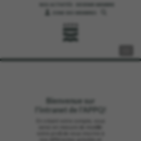
NOS ACTIVITÉS
DEVENIR MEMBRE
ZONE DES MEMBRES
Bienvenue sur
l'intranet de l'APPQ!
En créant votre compte, vous
serez en mesure de modifier
votre profil, de vous inscrire à
nos différentes activités et