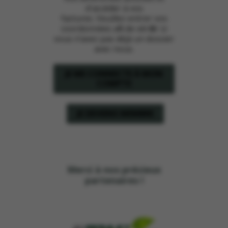
d'accéder à vos
factures. Veuillez entrer vos
coordonnées afin de vérifier si
vous n’avez pas déjà un dossier
avec nous.
JE ME CONNECTE À MON
COMPTE
JE DEVIENS MEMBRE
Merci à nos précieux
partenaires !