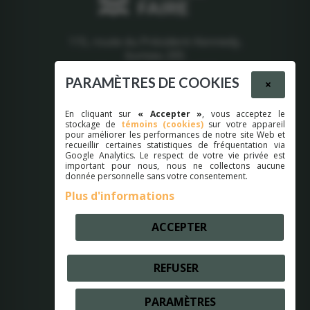
115, route du Président-Kennedy,
bureau 205
Lévis (Québec) G6V 6C8
PARAMÈTRES DE COOKIES
×
418 903-8111
info@appq.org
En cliquant sur
« Accepter »
, vous acceptez le
stockage de
témoins (cookies)
sur votre appareil
Heures d'ouverture
pour améliorer les performances de notre site Web et
recueillir certaines statistiques de fréquentation via
Google Analytics. Le respect de votre vie privée est
Lundi : 8h30 à 16h30
important pour nous, nous ne collectons aucune
Mardi : 8h30 à 16h30
donnée personnelle sans votre consentement.
Mercredi : 8h30 à 16h30
Plus d'informations
Jeudi : 8h30 à 16h30
Vendredi : 8h30 à 16h30
ACCEPTER
Samedi : fermé
Dimanche : fermé
Suivez-nous!
REFUSER
PARAMÈTRES