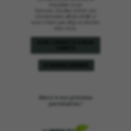
d'accéder à vos
factures. Veuillez entrer vos
coordonnées afin de vérifier si
vous n’avez pas déjà un dossier
avec nous.
JE ME CONNECTE À MON
COMPTE
JE DEVIENS MEMBRE
Merci à nos précieux
partenaires !