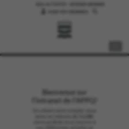
NOS ACTIVITÉS
DEVENIR MEMBRE
ZONE DES MEMBRES
Bienvenue sur
l'intranet de l'APPQ!
En créant votre compte, vous
serez en mesure de modifier
votre profil, de vous inscrire à
nos différentes activités et