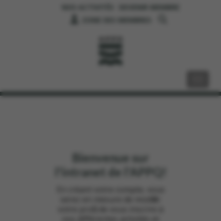
NOS ACTIVITÉS
DEVENIR MEMBRE
ZONE DES MEMBRES
Bienvenue sur
l'intranet de l'APPQ!
En créant votre compte, vous
serez en mesure de modifier
votre profil, de vous inscrire à
nos différentes activités et