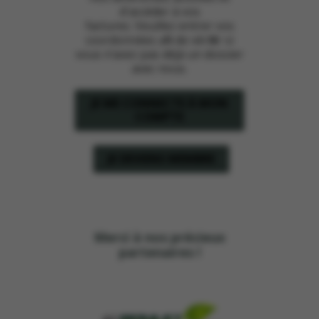
d'accéder à vos
factures. Veuillez entrer vos
coordonnées afin de vérifier si
vous n’avez pas déjà un dossier
avec nous.
JE ME CONNECTE À MON
COMPTE
JE DEVIENS MEMBRE
Merci à nos précieux
partenaires !