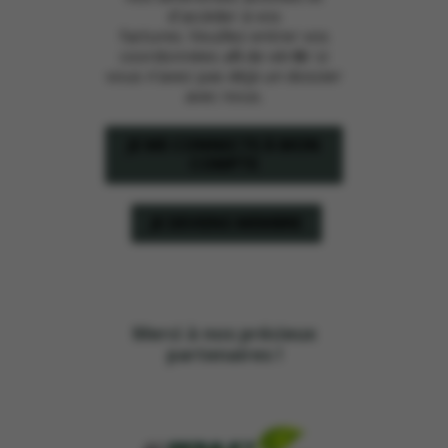
d'accéder à vos
factures. Veuillez entrer vos
coordonnées afin de vérifier si
vous n’avez pas déjà un dossier
avec nous.
JE ME CONNECTE À MON
COMPTE
JE DEVIENS MEMBRE
Merci à nos précieux
partenaires !