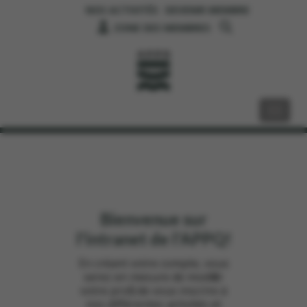
NOS ACTIVITÉS
DEVENIR MEMBRE
ZONE DES MEMBRES
Bienvenue sur
l'intranet de l'APPQ!
En créant votre compte, vous
serez en mesure de modifier
votre profil, de vous inscrire à
nos différentes activités et