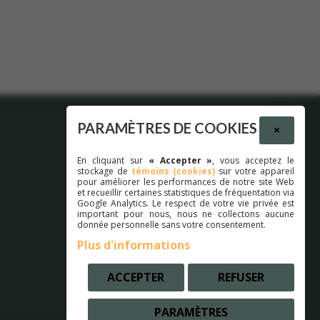
PARAMÈTRES DE COOKIES
×
Suivez-nous!
En cliquant sur
« Accepter »
, vous acceptez le
stockage de
témoins (cookies)
sur votre appareil
pour améliorer les performances de notre site Web
et recueillir certaines statistiques de fréquentation via
Google Analytics. Le respect de votre vie privée est
important pour nous, nous ne collectons aucune
donnée personnelle sans votre consentement.
Plus d'informations
ACCEPTER
REFUSER
PARAMÈTRES