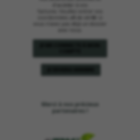
d'accéder à vos
factures. Veuillez entrer vos
coordonnées afin de vérifier si
vous n’avez pas déjà un dossier
avec nous.
JE ME CONNECTE À MON
COMPTE
JE DEVIENS MEMBRE
Merci à nos précieux
partenaires !