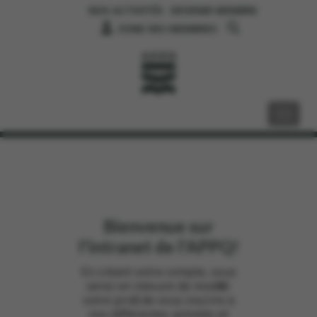
NOS ACTIVITÉS
DEVENIR MEMBRE
ZONE DES MEMBRES
Bienvenue sur
l'intranet de l'APPQ!
En créant votre compte, vous
serez en mesure de modifier
votre profil, de vous inscrire à
nos différentes activités et