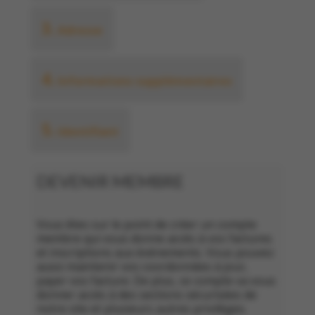
3.
Adresse
4.
Informations supplémentaires
5.
Identifiant
DEVENIR MEMBRE
Vous êtes sur le point de créer un compte
membre qui vous donne accès à vos factures
et inscriptions aux événements. Vous pouvez
aussi maintenir vos coordonnées à jour,
payer vos facture. De plus, ce compte va vous
donner accès à des sections sécurisées de
notre site et plusieurs autres privilèges.