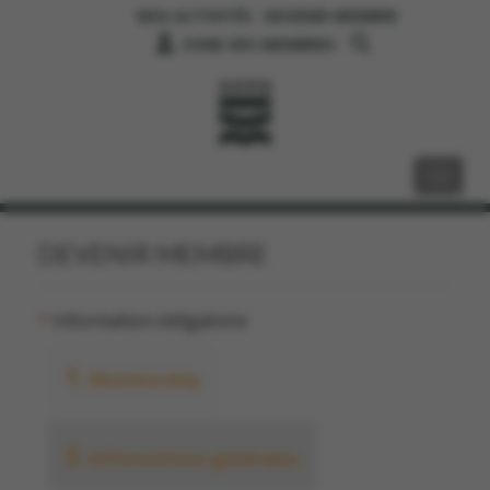
NOS ACTIVITÉS
DEVENIR MEMBRE
ZONE DES MEMBRES
DEVENIR MEMBRE
*
Information obligatoire
1.
Membership
2.
Informations générales