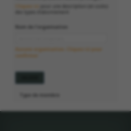
Cliquez ici
pour une description (et coûts)
des types d’abonnement
Nom de l'organisation
Aucune organisation. Cliquez ici pour
confirmer
VALIDER
Type de membre